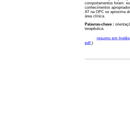
comportamentos foram: esc
conhecimentos apropriados
AT na OPC se aproxima do 
área clínica.
Palavras-chave :
orientaç
terapêutica.
·
resumo em Inglês
pdf
)