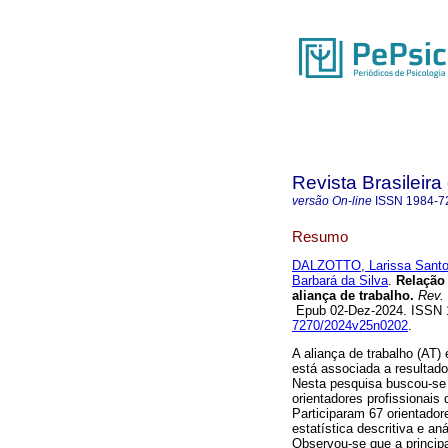
Revista Brasileira
versão On-line
ISSN
1984-7
Resumo
DALZOTTO, Larissa Sant
Barbará da Silva
.
Relação 
aliança de trabalho.
Rev. 
Epub 02-Dez-2024. ISSN
7270/2024v25n0202
.
A aliança de trabalho (AT) 
está associada a resultado
Nesta pesquisa buscou-se
orientadores profissionai
Participaram 67 orientador
estatística descritiva e a
Observou-se que a principa