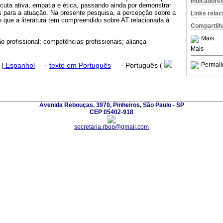
Indicadore
uta ativa, empatia e ética, passando ainda por demonstrar
 para a atuação. Na presente pesquisa, a percepção sobre a
Links rela
que a literatura tem compreendido sobre AT relacionada à
Compartilh
Mais
ão profissional; competências profissionais; aliança
Mais
Permali
|
Espanhol
·
texto em Português
·
Português (
Avenida Rebouças, 3970, Pinheiros, São Paulo - SP
CEP 05402-918
secretaria.rbop@gmail.com