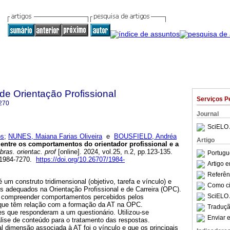
 de Orientação Profissional
Serviços P
270
Journal
SciELO 
os
;
NUNES, Maiana Farias Oliveira
e
BOUSFIELD, Andréa
Artigo
entre os comportamentos do orientador profissional e a
bras. orientac. prof
[online]. 2024, vol.25, n.2, pp.123-135.
Portugu
 1984-7270.
https://doi.org/10.26707/1984-
Artigo 
Referên
é um construto tridimensional (objetivo, tarefa e vínculo) e
Como cit
s adequados na Orientação Profissional e de Carreira (OPC).
SciELO 
 compreender comportamentos percebidos pelos
s que têm relação com a formação da AT na OPC.
Traduçã
es que responderam a um questionário. Utilizou-se
Enviar e
nálise de conteúdo para o tratamento das respostas.
l dimensão associada à AT foi o vínculo e que os principais