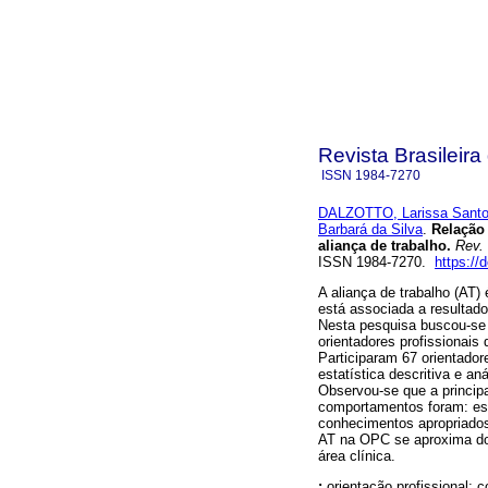
Revista Brasileira
ISSN
1984-7270
DALZOTTO, Larissa Sant
Barbará da Silva
.
Relação 
aliança de trabalho.
Rev. 
ISSN 1984-7270.
https:/
A aliança de trabalho (AT) 
está associada a resultado
Nesta pesquisa buscou-se
orientadores profissionai
Participaram 67 orientador
estatística descritiva e a
Observou-se que a principa
comportamentos foram: esc
conhecimentos apropriados
AT na OPC se aproxima do 
área clínica.
:
orientação profissional; 