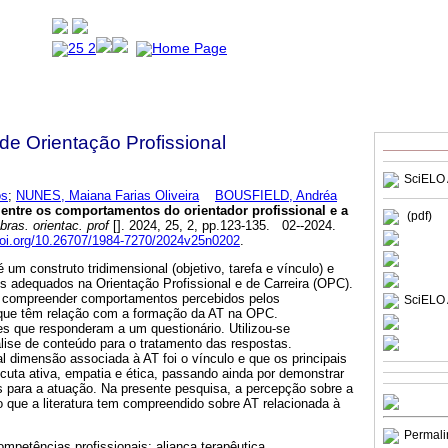
 de Orientação Profissional
SciELO 
os
;
NUNES, Maiana Farias Oliveira
BOUSFIELD, Andréa
entre os comportamentos do orientador profissional e a
(pdf)
bras. orientac. prof
[]. 2024, 25, 2, pp.123-135. 02--2024.
/doi.org/10.26707/1984-7270/2024v25n0202
.
é um construto tridimensional (objetivo, tarefa e vínculo) e
s adequados na Orientação Profissional e de Carreira (OPC).
 compreender comportamentos percebidos pelos
SciELO 
s que têm relação com a formação da AT na OPC.
es que responderam a um questionário. Utilizou-se
nálise de conteúdo para o tratamento das respostas.
l dimensão associada à AT foi o vínculo e que os principais
uta ativa, empatia e ética, passando ainda por demonstrar
 para a atuação. Na presente pesquisa, a percepção sobre a
que a literatura tem compreendido sobre AT relacionada à
Permali
competências profissionais; aliança terapêutica.