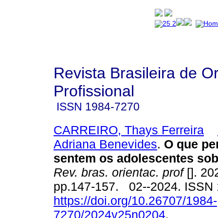
Revista Brasileira de O
Profissional
ISSN
1984-7270
CARREIRO, Thays Ferreira
Adriana Benevides
.
O que pe
sentem os adolescentes so
Rev. bras. orientac. prof
[]. 20
pp.147-157. 02--2024. ISSN
https://doi.org/10.26707/1984-
7270/2024v25n0204
.