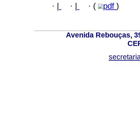
·
|
·
|
·
(
pdf
)
Avenida Rebouças, 39
CEP
secretar