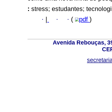
:
stress; estudantes; tecnolog
·
|
·
·
(
pdf
)
Avenida Rebouças, 39
CEP
secretar