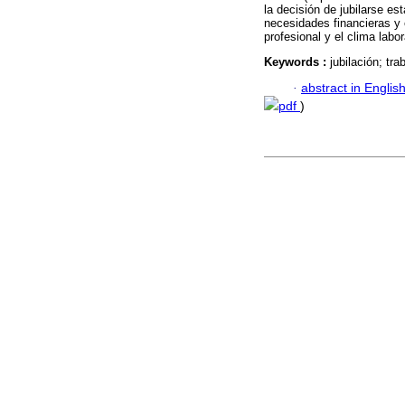
la decisión de jubilarse es
necesidades financieras y 
profesional y el clima labor
Keywords :
jubilación; tr
·
abstract in Englis
pdf
)