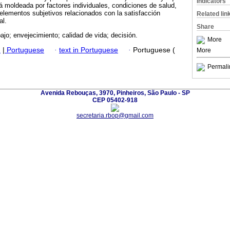
Indicators
tá moldeada por factores individuales, condiciones de salud,
elementos subjetivos relacionados con la satisfacción
Related lin
al.
Share
abajo; envejecimiento; calidad de vida; decisión.
More
h
|
Portuguese
·
text in Portuguese
·
Portuguese (
More
Permali
Avenida Rebouças, 3970, Pinheiros, São Paulo - SP
CEP 05402-918
secretaria.rbop@gmail.com