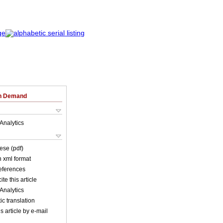
on Demand
Analytics
ese (pdf)
in xml format
references
ite this article
Analytics
c translation
s article by e-mail