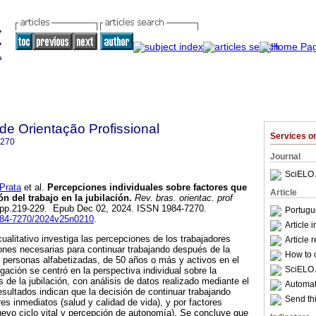
 de Orientação Profissional
Services 
7270
Journal
SciELO 
Prata
et al.
Percepciones individuales sobre factores que
Article
ón del trabajo en la jubilación.
Rev. bras. orientac. prof
.2, pp.219-229. Epub Dec 02, 2024. ISSN 1984-7270.
Portugu
1984-7270/2024v25n0210
.
Article 
ualitativo investiga las percepciones de los trabajadores
Article 
ones necesarias para continuar trabajando después de la
How to c
39 personas alfabetizadas, de 50 años o más y activos en el
SciELO 
gación se centró en la perspectiva individual sobre la
 de la jubilación, con análisis de datos realizado mediante el
Automati
ultados indican que la decisión de continuar trabajando
Send thi
res inmediatos (salud y calidad de vida), y por factores
uevo ciclo vital y percepción de autonomía). Se concluye que