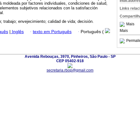
Indicadore
tá moldeada por factores individuales, condiciones de salud,
elementos subjetivos relacionados con la satisfacción
Links rela
al.
Compartilh
n; trabajo; envejecimiento; calidad de vida; decisión.
Mais
Mais
guês
|
Inglês
·
texto em Português
·
Português (
Permali
Avenida Rebouças, 3970, Pinheiros, São Paulo - SP
CEP 05402-918
secretaria.rbop@gmail.com