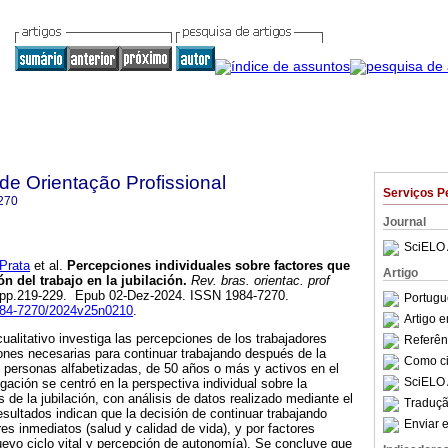
 de Orientação Profissional
Serviços P
270
Journal
SciELO 
Prata
et al.
Percepciones individuales sobre factores que
Artigo
ón del trabajo en la jubilación.
Rev. bras. orientac. prof
.2, pp.219-229. Epub 02-Dez-2024. ISSN 1984-7270.
Portugu
1984-7270/2024v25n0210
.
Artigo 
ualitativo investiga las percepciones de los trabajadores
Referên
ones necesarias para continuar trabajando después de la
Como cit
39 personas alfabetizadas, de 50 años o más y activos en el
SciELO 
gación se centró en la perspectiva individual sobre la
 de la jubilación, con análisis de datos realizado mediante el
Traduçã
ultados indican que la decisión de continuar trabajando
Enviar e
res inmediatos (salud y calidad de vida), y por factores
uevo ciclo vital y percepción de autonomía). Se concluye que