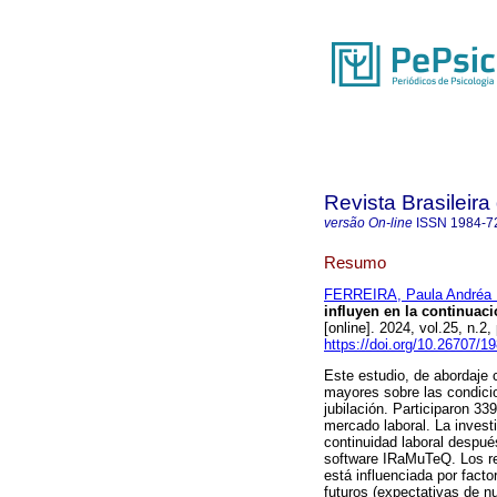
Revista Brasileira
versão On-line
ISSN
1984-7
Resumo
FERREIRA, Paula Andréa 
influyen en la continuaci
[online]. 2024, vol.25, n
https://doi.org/10.26707/
Este estudio, de abordaje c
mayores sobre las condici
jubilación. Participaron 3
mercado laboral. La investi
continuidad laboral después
software IRaMuTeQ. Los res
está influenciada por facto
futuros (expectativas de n