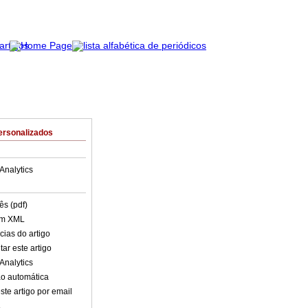
ersonalizados
Analytics
ês (pdf)
em XML
cias do artigo
ar este artigo
Analytics
o automática
ste artigo por email