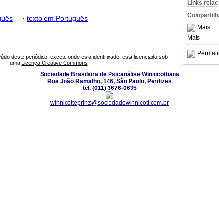
Links rela
Compartilh
guês
·
texto em Português
Mais
Mais
Permali
údo deste periódico, exceto onde está identificado, está licenciado sob
uma
Licença Creative Commons
Sociedade Brasileira de Psicanálise Winnicottiana
Rua João Ramalho, 146, São Paulo, Perdizes
tel. (011) 3676-0635
winnicotteprints@sociedadewinnicott.com.br