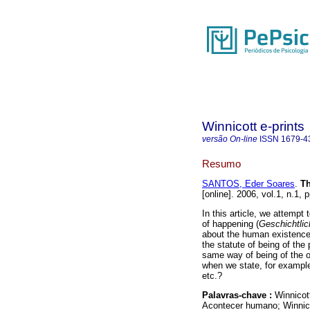
Winnicott e-prints
versão On-line
ISSN
1679-4
Resumo
SANTOS, Eder Soares
.
T
[online]. 2006, vol.1, n.1
In this article, we attemp
of happening (
Geschichtlic
about the human existence a
the statute of being of the
same way of being of the 
when we state, for example
etc.?
Palavras-chave :
Winnicot
Acontecer humano; Winnico