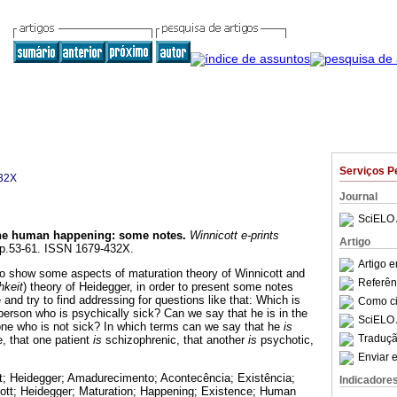
Serviços P
32X
Journal
SciELO 
he human happening
:
some notes
.
Winnicott e-prints
Artigo
, pp.53-61. ISSN 1679-432X.
Artigo 
t to show some aspects of maturation theory of Winnicott and
Referên
hkeit
) theory of Heidegger, in order to present some notes
nd try to find addressing for questions like that: Which is
Como cit
 person who is psychically sick? Can we say that he is in the
SciELO 
one who is not sick? In which terms can we say that he
is
Traduçã
, that one patient
is
schizophrenic, that another
is
psychotic,
Enviar e
t; Heidegger; Amadurecimento; Acontecência; Existência;
Indicadore
tt; Heidegger; Maturation; Happening; Existence; Human