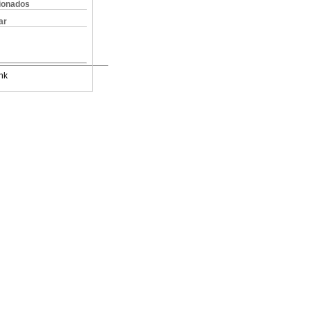
cionados
ar
nk