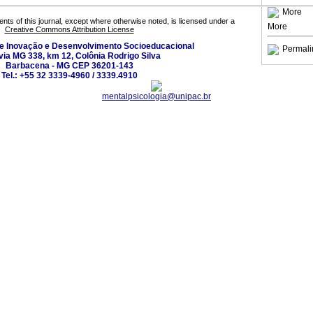
More
tents of this journal, except where otherwise noted, is licensed under a
More
Creative Commons Attribution License
de Inovação e Desenvolvimento Socioeducacional
Permali
ia MG 338, km 12, Colônia Rodrigo Silva
Barbacena - MG CEP 36201-143
Tel.: +55 32 3339-4960 / 3339.4910
mentalpsicologia@unipac.br