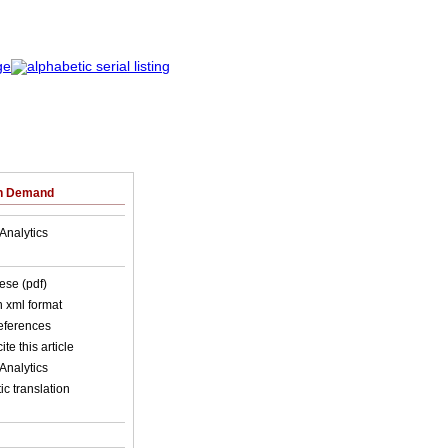
on Demand
Analytics
ese (pdf)
in xml format
references
ite this article
Analytics
c translation