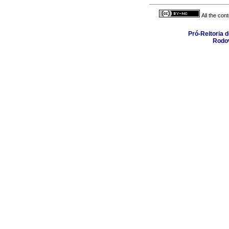
All the con
Pró-Reitoria 
Rodov