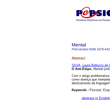
Mental
Print version
ISSN
1679-442
Abstract
SILVA, Laura Belluzzo de
O Anti-Édipo
.
Mental
[onl
Com o artigo problematiza
como doença que interpela 
deslizamento da linguagem 
Keywords :
Psicose; Esqui
·
abstract in Englis