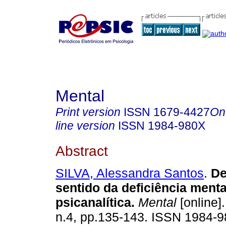
Mental
Print version
ISSN
1679-4427
On
line version
ISSN
1984-980X
Abstract
SILVA, Alessandra Santos
.
De
sentido da deficiência menta
psicanalítica
.
Mental
[online].
n.4, pp.135-143. ISSN 1984-9