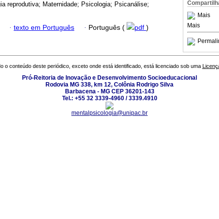
Compartilh
ia reprodutiva; Maternidade; Psicologia; Psicanálise;
Mais
Mais
·
texto em Português
·
Português (
pdf
)
Permali
o o conteúdo deste periódico, exceto onde está identificado, está licenciado sob uma
Licenç
Pró-Reitoria de Inovação e Desenvolvimento Socioeducacional
Rodovia MG 338, km 12, Colônia Rodrigo Silva
Barbacena - MG CEP 36201-143
Tel.: +55 32 3339-4960 / 3339.4910
mentalpsicologia@unipac.br