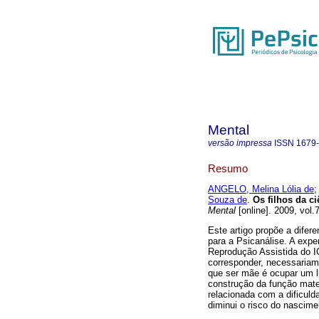
Mental
versão impressa
ISSN
1679
Resumo
ANGELO, Melina Lólia de
Souza de
.
Os filhos da ci
Mental
[online]. 2009, vol
Este artigo propõe a difer
para a Psicanálise. A exper
Reprodução Assistida do 
corresponder, necessariam
que ser mãe é ocupar um lu
construção da função mate
relacionada com a dificuld
diminui o risco do nascime