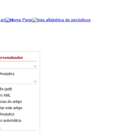
ersonalizados
Analytics
ês (pdf)
em XML
cias do artigo
ar este artigo
Analytics
o automática
s