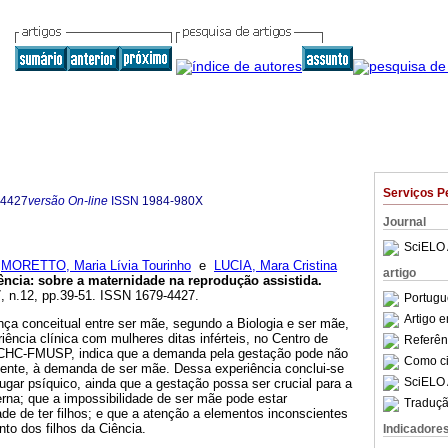
Serviços P
-4427
versão On-line
ISSN
1984-980X
Journal
SciELO 
;
MORETTO, Maria Lívia Tourinho
e
LUCIA, Mara Cristina
artigo
ência
:
sobre a maternidade na reprodução assistida
.
.7, n.12, pp.39-51. ISSN 1679-4427.
Portugu
Artigo 
ença conceitual entre ser mãe, segundo a Biologia e ser mãe,
iência clínica com mulheres ditas inférteis, no Centro de
Referên
ICHC-FMUSP, indica que a demanda pela gestação pode não
Como cit
ente, à demanda de ser mãe. Dessa experiência conclui-se
SciELO 
gar psíquico, ainda que a gestação possa ser crucial para a
rna; que a impossibilidade de ser mãe pode estar
Traduçã
ade de ter filhos; e que a atenção a elementos inconscientes
nto dos filhos da Ciência.
Indicadore