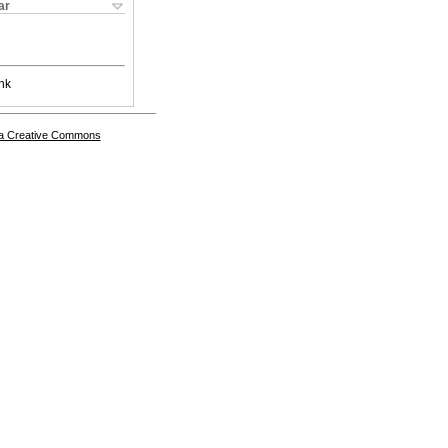
ar
nk
a Creative Commons