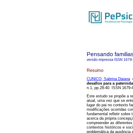
Pensando familia
versão impressa
ISSN
1679
Resumo
CUNICO, Sabrina Daiana
desafios para a paterni
n.1, pp.28-40. ISSN 1679-
Este estudo se propõe a re
atual, uma vez que se ent
lugar do pai no contexto fa
modificações ocorridas com
fundamental refletir sobr
acerca da própria concepç
compreender as diferentes
contextos históricos e soc
problemática da ausência p