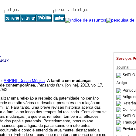
s
Serviços P
-494X
Journal
SciELO 
e
ARPINI, Dorian Mônica
.
A família em mudanças
:
Artigo
dade contemporânea
.
Pensando fam.
[online]. 2013, vol.17,
494X.
Portugu
Artigo 
alizar uma reflexão a respeito da paternidade no cenário
ende que são vários os desafios presentes em relação ao
Referên
miliar. Para tanto, uma breve revisão histórica acerca das
Como cit
 a família ao longo dos tempos foi realizada. Considerou-se
SciELO 
e tais mudanças, já que elas remetem também a reflexões
ão dos papéis parentais. Posteriormente, procurou-se
Traduçã
 nuances que a figura do pai assumiu em diferentes
Enviar e
ioculturais e como é entendida atualmente, destacando a
aterna. Entende-se, pois, que resgatar a presença do pai no