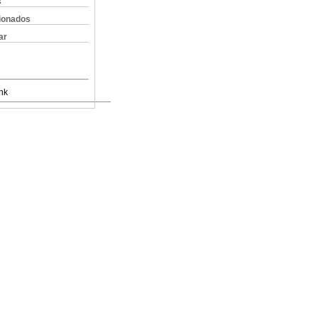
s
cionados
ar
nk