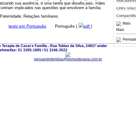
Indicadore
atizando sua ausência, é uma tarefa que desafia pais, mães
contram implicados nas questões que envolvem a família.
Links rela
Compartilh
 Paternidade; Relações familiares.
Mais
·
texto em Português
·
Português (
pdf
)
Mais
Permali
Terapia de Casal e Família - Rua Tobias da Silva, 248/1º andar
lefone/fax: 51 3395-1895 / 51 3346-3022
pensandofamilias@domusterapia.com.br