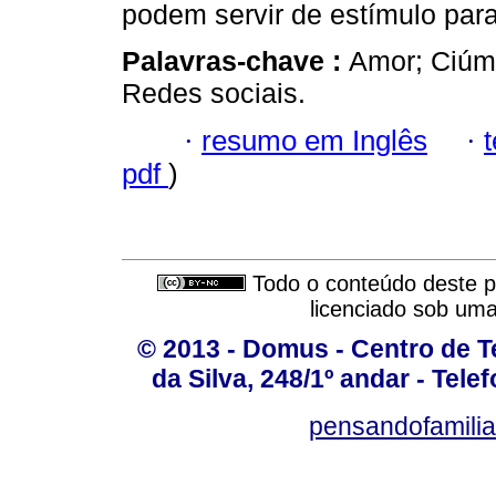
podem servir de estímulo par
Palavras-chave :
Amor; Ciúm
Redes sociais.
·
resumo em Inglês
·
pdf
)
Todo o conteúdo deste pe
licenciado sob um
© 2013 - Domus - Centro de Te
da Silva, 248/1º andar - Tele
pensandofamili