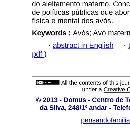
do aleitamento materno. Conc
de políticas públicas que ab
física e mental dos avós.
Keywords :
Avós; Avó materna
·
abstract in English
·
pdf
)
All the contents of this jo
under a
Creative 
© 2013 - Domus - Centro de Te
da Silva, 248/1º andar - Tele
pensandofamili