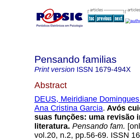
Pensando familias
Print version
ISSN
1679-494X
Abstract
DEUS, Meiridiane Domingues
Ana Cristina Garcia
.
Avós cui
suas funções
:
uma revisão i
literatura
.
Pensando fam.
[onl
vol.20, n.2, pp.56-69. ISSN 1