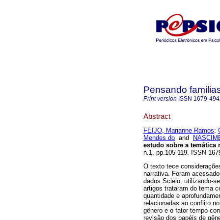
Pensando familia
Print version
ISSN
1679-49
Abstract
FEIJO, Marianne Ramos
;
Mendes do
and
NASCIMEN
estudo sobre a temática 
n.1, pp.105-119. ISSN 167
O texto tece considerações
narrativa. Foram acessados
dados Scielo, utilizando-se 
artigos trataram do tema 
quantidade e aprofundamen
relacionadas ao conflito n
gênero e o fator tempo como
revisão dos papéis de gên