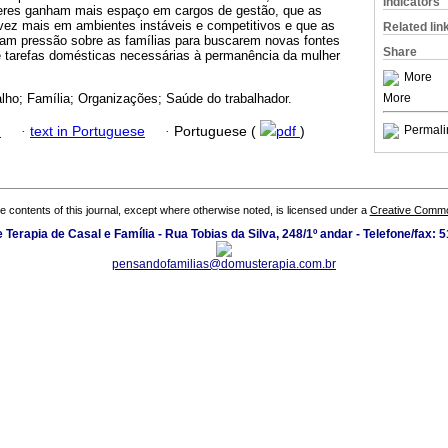
Indicators
eres ganham mais espaço em cargos de gestão, que as
ez mais em ambientes instáveis e competitivos e que as
Related lin
am pressão sobre as famílias para buscarem novas fontes
Share
e tarefas domésticas necessárias à permanência da mulher
More
More
alho; Família; Organizações; Saúde do trabalhador.
Permali
h
·
text in Portuguese
·
Portuguese (
pdf
)
the contents of this journal, except where otherwise noted, is licensed under a
Creative Common
Terapia de Casal e Família - Rua Tobias da Silva, 248/1º andar - Telefone/fax:
pensandofamilias@domusterapia.com.br