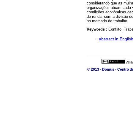
considerando que as mulh
organizações atuam cada v
condições econômicas ger
de renda, sem a divisão d
no mercado de trabalho.
Keywords :
Conflito; Trab
·
abstract in Englis
All 
© 2013 - Domus - Centro de 