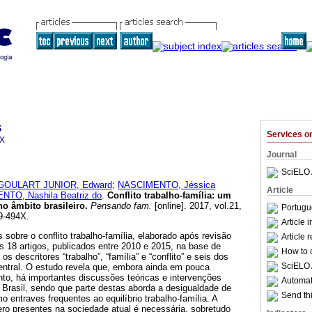
s
Services 
4X
Journal
SciELO 
GOULART JUNIOR, Edward
;
NASCIMENTO, Jéssica
Article
TO, Nashila Beatriz do
.
Conflito trabalho-família
:
um
no âmbito brasileiro
.
Pensando fam.
[online]. 2017, vol.21,
Portugu
9-494X.
Article 
 sobre o conflito trabalho-família, elaborado após revisão
Article 
 18 artigos, publicados entre 2010 e 2015, na base de
How to c
os descritores “trabalho”, “família” e “conflito” e seis dos
SciELO 
central. O estudo revela que, embora ainda em pouca
to, há importantes discussões teóricas e intervenções
Automati
o Brasil, sendo que parte destas aborda a desigualdade de
Send thi
 entraves frequentes ao equilíbrio trabalho-família. A
ero presentes na sociedade atual é necessária, sobretudo