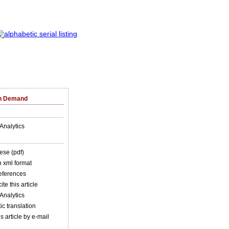
on Demand
Analytics
ese (pdf)
in xml format
references
ite this article
Analytics
c translation
s article by e-mail