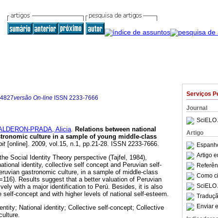
Serviços P
-4827
versão On-line
ISSN
2233-7666
Journal
SciELO 
ALDERON-PRADA, Alicia
.
Relations between national
Artigo
stronomic culture in a sample of young middle-class
it
[online]. 2009, vol.15, n.1, pp.21-28. ISSN 2233-7666.
Espanho
Artigo 
he Social Identity Theory perspective (Tajfel, 1984),
tional identity, collective self concept and Peruvian self-
Referên
eruvian gastronomic culture, in a sample of middle-class
Como cit
116). Results suggest that a better valuation of Peruvian
SciELO 
vely with a major identification to Perú. Besides, it is also
e self-concept and with higher levels of national self-esteem.
Traduçã
Enviar e
entity; National identity; Collective self-concept; Collective
ulture.