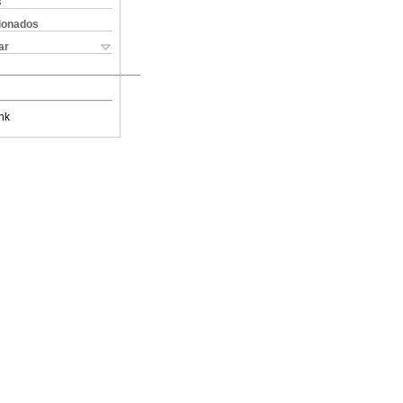
s
cionados
ar
nk