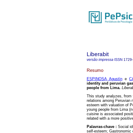
Liberabit
versão impressa
ISSN
1729
Resumo
ESPINOSA, Agustín
e
C
identity and peruvian ga
people from Lima
.
Liberab
This study analyzes, from t
relations among Peruvian na
esteem with valuation of P
young people from Lima (n=
cuisine is associated positi
related with a more positiv
Palavras-chave :
Social id
self-esteem; Gastronomic c