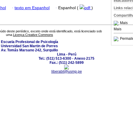
Indicadore
hol
·
texto em Espanhol
·
Espanhol (
pdf
)
Links rela
Compartilh
Mais
Mais
údo deste periódico, exceto onde está identificado, está licenciado sob
uma
Licença Creative Commons
Permali
Escuela Profesional de Psicología
Universidad San Martin de Porres
Av. Tomás Marsano 242, Surquillo
Lima - Perú
Tel.: (511) 513-6300 - Anexo 2175
Fax.: (511) 242-5899
liberabit@usmp.pe