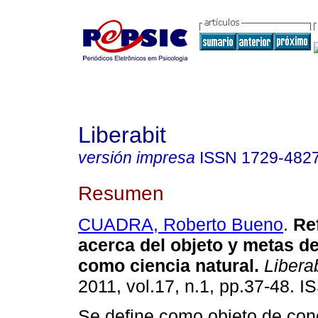
Liberabit
versión impresa
ISSN
1729-482
Resumen
CUADRA, Roberto Bueno
.
Re
acerca del objeto y metas de
como ciencia natural
.
Liberab
2011, vol.17, n.1, pp.37-48. 
Se define como objeto de con