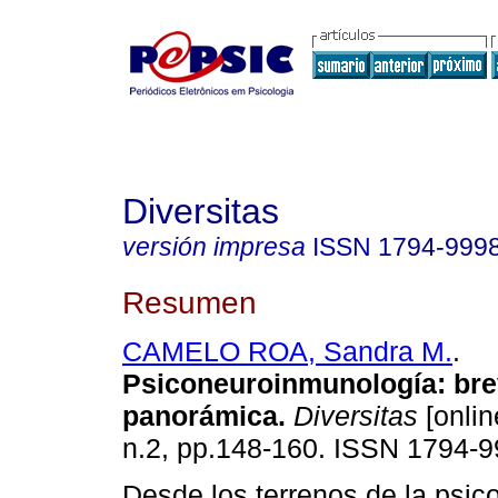
Diversitas
versión impresa
ISSN
1794-999
Resumen
CAMELO ROA, Sandra M.
.
Psiconeuroinmunología
:
br
panorámica
.
Diversitas
[onlin
n.2, pp.148-160. ISSN 1794-9
Desde los terrenos de la psic