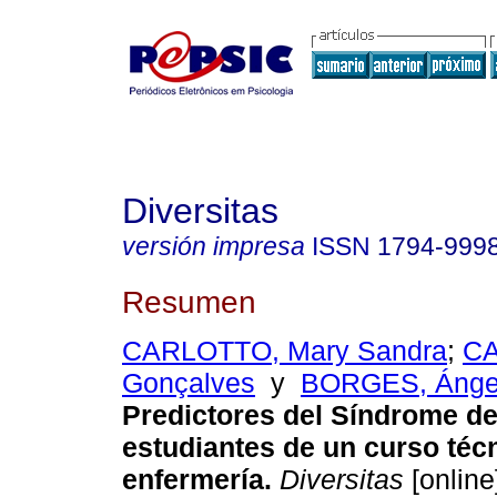
Diversitas
versión impresa
ISSN
1794-999
Resumen
CARLOTTO, Mary Sandra
;
CA
Gonçalves
y
BORGES, Ángel
Predictores del Síndrome d
estudiantes de un curso téc
enfermería
.
Diversitas
[online