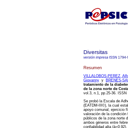
Diversitas
versión impresa
ISSN
1794-
Resumen
VILLALOBOS-PEREZ, Alf
Giovanny
y
BRENES-SAE
tratamiento de la diabete
de la zona norte de Cost
vol.3, n.1, pp.25-36. ISSN
Se probó la Escala de Adhes
(EATDM-III©), la cual esta
apoyo comunal, ejercicio fí
valoración de la condición 
públicos de la zona norte 
ambos géneros entre febre
confiabilidad alta (á=0,92)