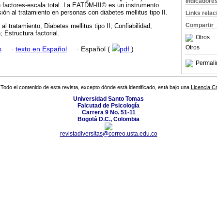
Indicadore
ón factores-escala total. La EATDM-III© es un instrumento
ión al tratamiento en personas con diabetes mellitus tipo II.
Links rela
Compartir
al tratamiento; Diabetes mellitus tipo II; Confiabilidad;
; Estructura factorial.
Otros
Otros
s
·
texto en Español
·
Español (
pdf
)
Permali
Todo el contenido de esta revista, excepto dónde está identificado, está bajo una
Licencia 
Universidad Santo Tomas
Falcutad de Psicología
Carrera 9 No. 51-11
Bogotá D.C., Colombia
revistadiversitas@correo.usta.edu.co