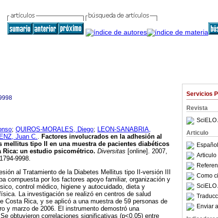
Servicios 
9998
Revista
SciELO 
onso
;
QUIROS-MORALES, Diego
;
LEON-SANABRIA,
Articulo
NZ, Juan C.
.
Factores involucrados en la adhesión al
s mellitus tipo II en una muestra de pacientes diabéticos
Español
a Rica
:
un estudio psicométrico
.
Diversitas
[online]. 2007,
Articul
 1794-9998.
Referenc
ión al Tratamiento de la Diabetes Mellitus tipo II-versión III
Como cit
ba compuesta por los factores apoyo familiar, organización y
SciELO 
sico, control médico, higiene y autocuidado, dieta y
física. La investigación se realizó en centros de salud
Traducc
de Costa Rica, y se aplicó a una muestra de 59 personas de
Enviar a
ro y marzo de 2006. El instrumento demostró una
. Se obtuvieron correlaciones significativas (p<0,05) entre