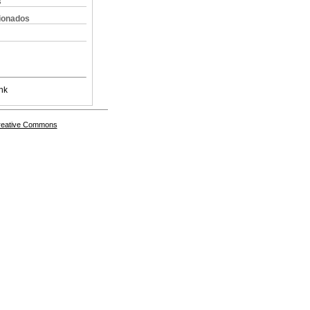
s
cionados
nk
Creative Commons