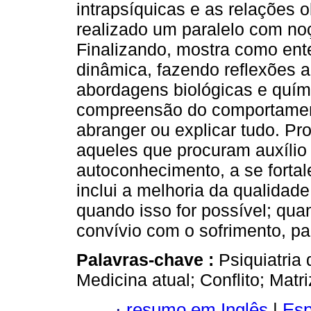
intrapsíquicas e as relações o
realizado um paralelo com noç
Finalizando, mostra como ente
dinâmica, fazendo reflexões a
abordagens biológicas e quím
compreensão do comportame
abranger ou explicar tudo. Pr
aqueles que procuram auxílio 
autoconhecimento, a se forta
inclui a melhoria da qualidad
quando isso for possível; qua
convívio com o sofrimento, p
Palavras-chave :
Psiquiatria
Medicina atual; Conflito; Matri
·
resumo em Inglês
|
Esp