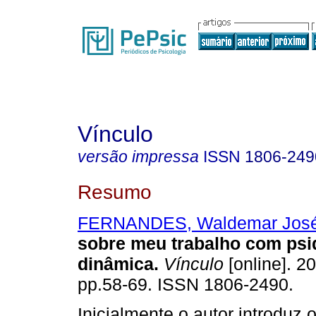
Vínculo
versão impressa
ISSN
1806-249
Resumo
FERNANDES, Waldemar Jos
sobre meu trabalho com psiq
dinâmica
.
Vínculo
[online]. 20
pp.58-69. ISSN 1806-2490.
Inicialmente o autor introduz 