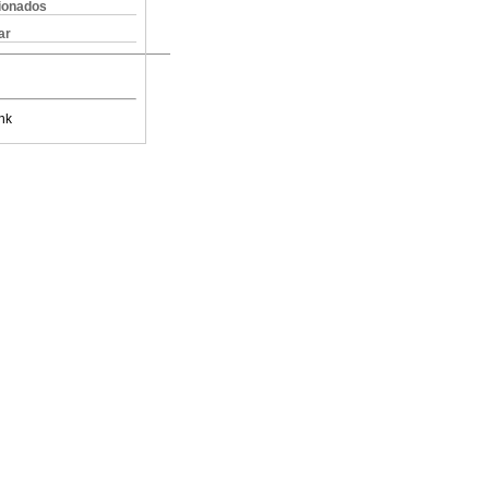
cionados
ar
nk