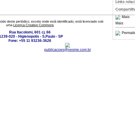
Links rela
Compartilh
Mais
údo deste periódico, exceto onde está identificado, está licenciado sob
Mais
uma
Licença Creative Commons
Rua Itacolomi, 601 cj. 66
Permali
1239-020 - Higienopolis - S.Paulo - SP
Fone: +55 11 93236-3626
publicacoes@nesme.com.br