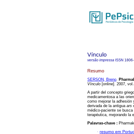
Vínculo
versão impressa
ISSN
1806
Resumo
SERSON, Breno
.
Pharmak
Vínculo
[online]. 2007, vol
A partir del concepto grie
medicamentosa a las orient
como mejorar la adhesión y
derivada de la antigua
ars
médico-paciente se busca 
terapéutica, mejorando la e
Palavras-chave :
Pharmako
·
resumo em Portu