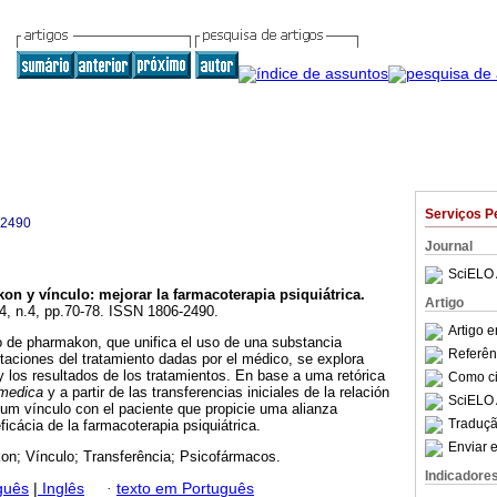
Serviços P
-2490
Journal
SciELO 
on y vínculo
:
mejorar la farmacoterapia psiquiátrica
.
Artigo
.4, n.4, pp.70-78. ISSN 1806-2490.
Artigo 
go de pharmakon, que unifica el uso de una substancia
Referên
aciones del tratamiento dadas por el médico, se explora
 los resultados de los tratamientos. En base a uma retórica
Como cit
 medica
y a partir de las transferencias iniciales de la relación
SciELO 
um vínculo con el paciente que propicie uma alianza
Traduçã
ficácia de la farmacoterapia psiquiátrica.
Enviar e
n; Vínculo; Transferência; Psicofármacos.
Indicadore
guês
|
Inglês
·
texto em Português