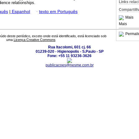
Links rela
nce relationships.
Compartilh
guês
|
Espanhol
·
texto em Português
Mais
Mais
Permali
údo deste periódico, exceto onde está identificado, está licenciado sob
uma
Licença Creative Commons
Rua Itacolomi, 601 cj. 66
01239-020 - Higienopolis - S.Paulo - SP
Fone: +55 11 93236-3626
publicacoes@nesme.com.br