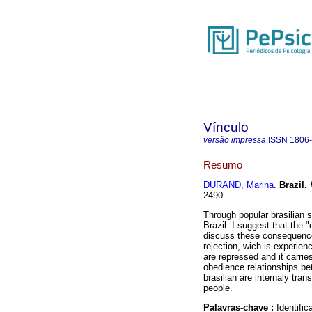
Vínculo
versão impressa
ISSN
1806
Resumo
DURAND, Marina
.
Brazil
.
V
2490.
Through popular brasilian s
Brazil. I suggest that the "
discuss these consequences
rejection, wich is experien
are repressed and it carri
obedience relationships b
brasilian are internaly tra
people.
Palavras-chave :
Identifi