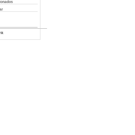
cionados
ar
nk