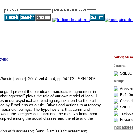
Serviços P
-2490
Journal
SciELO 
ínculo
[online]. 2007, vol.4, n.4, pp.94-103. ISSN 1806-
Artigo
Artigo 
ongs, I present the paradox of narcissistic agreement in
Referên
other-agressor" plays the role of our own model of ideal. I
 in our psychical and binding organization like the self-
Como cit
ced by Braziliens as a rule. Drives and actions to autonomy
SciELO 
es paranoid feelings. The hypothesis is that command-
Traduçã
etween the foreigner dominant and the mestizo-home-born
nscripted among the social classes and the elite and the
Enviar e
Indicadore
cation with aggressor; Bond; Narcissistic agreement;