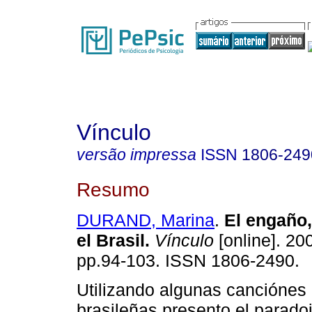
Vínculo
versão impressa
ISSN
1806-249
Resumo
DURAND, Marina
.
El engaño,
el Brasil
.
Vínculo
[online]. 200
pp.94-103. ISSN 1806-2490.
Utilizando algunas canciónes
brasileñas presento el paradoj