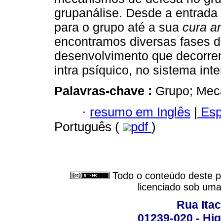
grupanálise. Desde a entrada
para o grupo até a sua
cura an
encontramos diversas fases 
desenvolvimento que decorre
intra psíquico, no sistema int
Palavras-chave :
Grupo; Mec
·
resumo em Inglês
|
Esp
Português (
pdf
)
Todo o conteúdo deste pe
licenciado sob um
Rua Itac
01239-020 - Hig