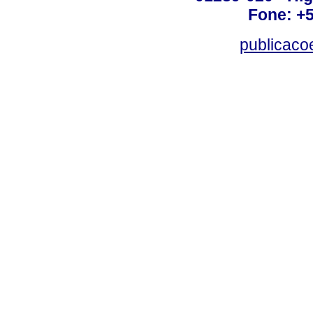
Fone: +
publicac