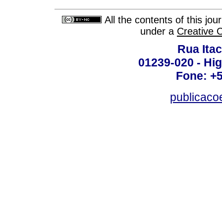
All the contents of this jo
under a
Creative 
Rua Itac
01239-020 - Hig
Fone: +
publicac