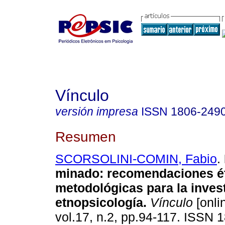
Vínculo
versión impresa
ISSN
1806-249
Resumen
SCORSOLINI-COMIN, Fabio
.
minado
:
recomendaciones ét
metodológicas para la inves
etnopsicología
.
Vínculo
[onli
vol.17, n.2, pp.94-117. ISSN