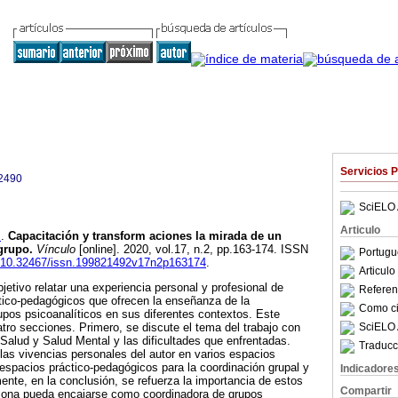
Servicios 
2490
SciELO 
Articulo
s
.
Capacitación y transform aciones la mirada de un
 grupo
.
Vínculo
[online]. 2020, vol.17, n.2, pp.163-174. ISSN
Portugu
rg/10.32467/issn.199821492v17n2p163174
.
Articul
jetivo relatar una experiencia personal y profesional de
Referenc
tico-pedagógicos que ofrecen la enseñanza de la
Como cit
upos psicoanalíticos en sus diferentes contextos. Este
SciELO 
atro secciones. Primero, se discute el tema del trabajo con
 Salud y Salud Mental y las dificultades que enfrentadas.
Traducc
as vivencias personales del autor en varios espacios
 espacios práctico-pedagógicos para la coordinación grupal y
Indicadore
mente, en la conclusión, se refuerza la importancia de estos
Compartir
sona pueda encajarse como coordinadora de grupos