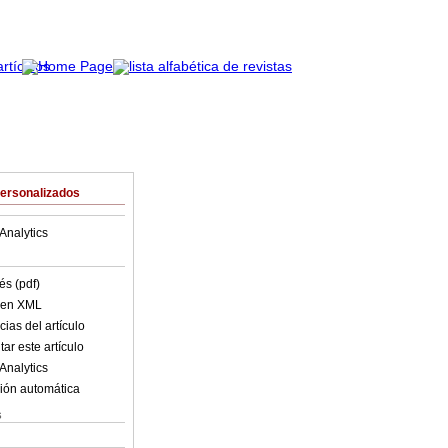
Personalizados
Analytics
és (pdf)
o en XML
ias del artículo
ar este artículo
Analytics
ión automática
s