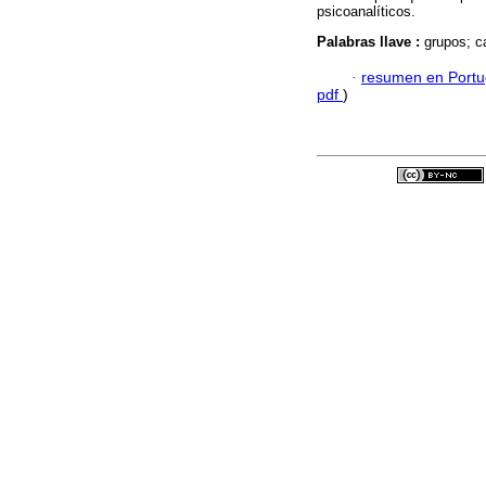
psicoanalíticos.
Palabras llave :
grupos; c
·
resumen en Port
pdf
)