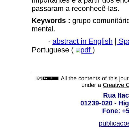
importantes e a partir dos en
passaram a reconhecê-las.
Keywords :
grupo comunitário
mental.
·
abstract in English
|
Spa
Portuguese (
pdf
)
All the contents of this jo
under a
Creative 
Rua Itac
01239-020 - Hig
Fone: +
publicac