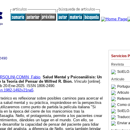
Servicios 
2490
Revista
SciELO 
RSOLINI-COMIN, Fabio
.
Salud Mental y Psicoanálisis: Un
Articulo
 la Teoría del Pensar de Wilfred R. Bion.
Vínculo
[online].
ub 20-Ene-2025. ISSN 1806-2490.
Portugu
issn.1982-1492v21na5
.
Articul
 teórico es reflexionar sobre posibles caminos para acercar el
Referenc
la salud mental y su práctica, inspirándose en la perspectiva
Como cit
utilizaremos como punto de partida la película italiana "Si
SciELO 
la en la época del cierre de los manicomios tras la
saglia. Nello, el protagonista, permite a los pacientes crear
Traducc
timientos, dándoles un lugar en el mundo. Con ello, se
Enviar a
desarrollar la capacidad de pensar del paciente para lidiar
ugar del analista, a diferencia de Nello, sería también brindar