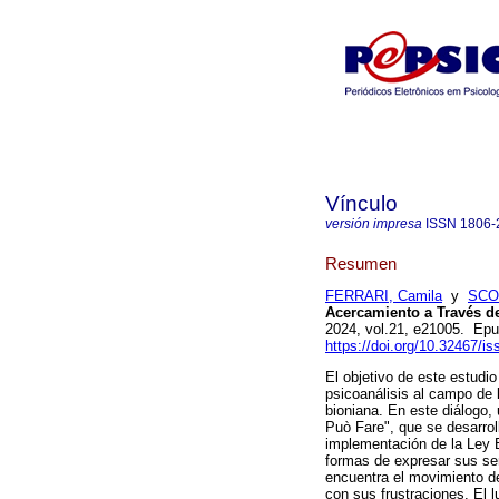
Vínculo
versión impresa
ISSN
1806-
Resumen
FERRARI, Camila
y
SCO
Acercamiento a Través de
2024, vol.21, e21005. Ep
https://doi.org/10.32467/
El objetivo de este estudio
psicoanálisis al campo de 
bioniana. En este diálogo, 
Può Fare", que se desarrol
implementación de la Ley Ba
formas de expresar sus sen
encuentra el movimiento de 
con sus frustraciones. El l