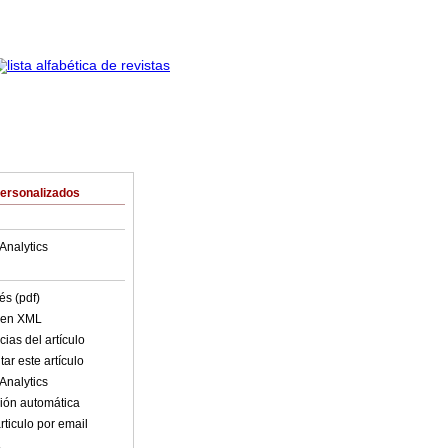
Personalizados
Analytics
és (pdf)
o en XML
ias del artículo
ar este artículo
Analytics
ión automática
rticulo por email