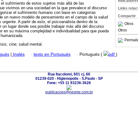
Indicadore
el sufrimiento de estos sujetos más allá de las
ue vivimos en una sociedad en la que prevalece el discurso
Links rela
gorizar el sufrimiento humano con base en categorías
Compartir
n de un nuevo modelo de pensamiento en el campo de la salud
urgente. A partir de esto, el psicoanalista dentro de la
Otros
ar un lugar donde sea posible trabajar más allá del discurso
Otros
er en su máxima complejidad e individualidad para que pueda
s humanizada.
Permali
isis; cine; salud mental.
ugués
|
Inglés
·
texto en Portugués
·
Portugués (
pdf
)
Rua Itacolomi, 601 cj. 66
01239-020 - Higienopolis - S.Paulo - SP
Fone: +55 11 93236-3626
publicacoes@nesme.com.br