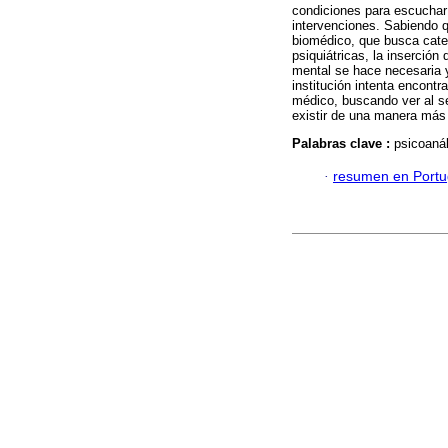
condiciones para escuchar 
intervenciones. Sabiendo q
biomédico, que busca cate
psiquiátricas, la inserció
mental se hace necesaria y 
institución intenta encontr
médico, buscando ver al s
existir de una manera má
Palabras clave :
psicoanál
·
resumen en Port