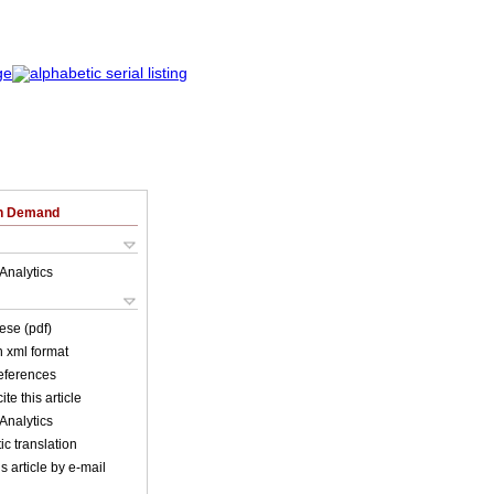
on Demand
Analytics
ese (pdf)
in xml format
references
ite this article
Analytics
c translation
s article by e-mail