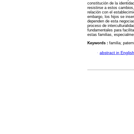
constitución de la identida
resistirse a estos cambios,
relación con el establecimi
embargo, los hijos se inser
dependen de esta negociació
proceso de interculturalid
fundamentales para facilita
estas familias, especialme
Keywords :
familia; pater
·
abstract in Englis