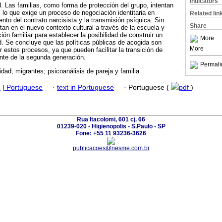
Indicators
d. Las familias, como forma de protección del grupo, intentan
 lo que exige un proceso de negociación identitaria en
Related lin
ento del contrato narcisista y la transmisión psíquica. Sin
Share
tan en el nuevo contexto cultural a través de la escuela y
n familiar para establecer la posibilidad de construir un
More
ad. Se concluye que las políticas públicas de acogida son
More
r estos procesos, ya que pueden facilitar la transición de
nte de la segunda generación.
Permali
nidad; migrantes; psicoanálisis de pareja y familia.
h
|
Portuguese
·
text in Portuguese
·
Portuguese (
pdf
)
Rua Itacolomi, 601 cj. 66
01239-020 - Higienopolis - S.Paulo - SP
Fone: +55 11 93236-3626
publicacoes@nesme.com.br