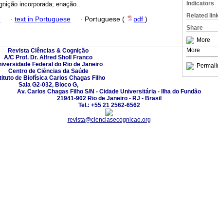
Indicators
gnição incorporada; enação..
Related lin
h
·
text in Portuguese
·
Portuguese (
pdf
)
Share
More
More
Revista Ciências & Cognição
A/C Prof. Dr. Alfred Sholl Franco
iversidade Federal do Rio de Janeiro
Permali
Centro de Ciências da Saúde
tituto de Biofísica Carlos Chagas Filho
Sala G2-032, Bloco G,
Av. Carlos Chagas Filho S/N - Cidade Universitária - Ilha do Fundão
21941-902 Rio de Janeiro - RJ - Brasil
Tel.: +55 21 2562-6562
revista@cienciasecognicao.org