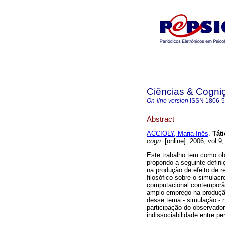
Ciências & Cogni
On-line version
ISSN
1806-
Abstract
ACCIOLY, Maria Inês
.
Tát
cogn.
[online]. 2006, vol.9
Este trabalho tem como ob
propondo a seguinte defini
na produção de efeito de r
filosófico sobre o simulacr
computacional contemporâ
amplo emprego na produçã
desse tema - simulação - 
participação do observado
indissociabilidade entre p