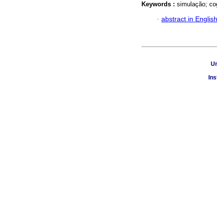
Keywords :
simulação; co
·
abstract in Englis
Un
Ins