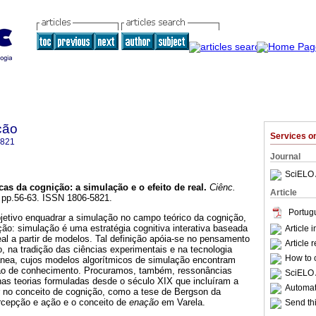
ção
Services 
5821
Journal
SciELO 
icas da cognição
: a simulação e o efeito de real.
Ciênc.
Article
, pp.56-63. ISSN 1806-5821.
Portug
jetivo enquadrar a simulação no campo teórico da cognição,
ção: simulação é uma estratégia cognitiva interativa baseada
Article 
eal a partir de modelos. Tal definição apóia-se no pensamento
Article 
o, na tradição das ciências experimentais e na tecnologia
How to c
nea, cujos modelos algorítmicos de simulação encontram
o de conhecimento. Procuramos, também, ressonâncias
SciELO 
nas teorias formuladas desde o século XIX que incluíram a
Automati
r no conceito de cognição, como a tese de Bergson da
ercepção e ação e o conceito de
enação
em Varela.
Send thi