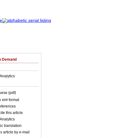
on Demand
Analytics
uese (pdf)
in xml format
references
ite this article
Analytics
c translation
s article by e-mail