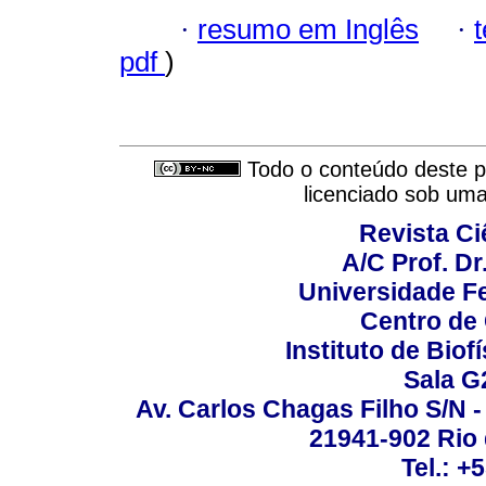
·
resumo em Inglês
·
pdf
)
Todo o conteúdo deste pe
licenciado sob um
Revista C
A/C Prof. Dr
Universidade Fe
Centro de
Instituto de Biof
Sala G
Av. Carlos Chagas Filho S/N -
21941-902 Rio d
Tel.: +