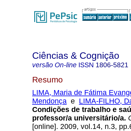
Ciências & Cognição
versão On-line
ISSN
1806-5821
Resumo
LIMA, Maria de Fátima Evange
Mendonça
e
LIMA-FILHO, Dar
Condições de trabalho e sa
professor/a universitário/a
.
C
[online]. 2009, vol.14, n.3, p