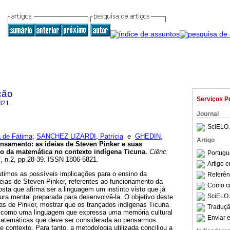
ção
Serviços P
821
Journal
SciELO 
 de Fátima
;
SANCHEZ LIZARDI, Patrícia
e
GHEDIN,
Artigo
ensamento
:
as ideias de Steven Pinker e suas
no da matemática no contexto indígena Ticuna
.
Ciênc.
Portugu
7, n.2, pp.28-39. ISSN 1806-5821.
Artigo 
utimos as possíveis implicações para o ensino da
Referên
deias de Steven Pinker, referentes ao funcionamento da
Como cit
osta que afirma ser a linguagem um instinto visto que já
SciELO 
a mental preparada para desenvolvê-la. O objetivo deste
eias de Pinker, mostrar que os trançados indígenas Ticuna
Traduçã
como uma linguagem que expressa uma memória cultural
Enviar e
 matemáticas que deve ser considerada ao pensarmos
e contexto. Para tanto, a metodologia utilizada conciliou a