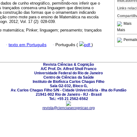
Indicadore
 dados de cunho etnográfico, permitindo-nos inferir que o
s trançados conserva uma linguagem que direciona o
Links rela
 construção das formas que o ornamentam indicando
Compartilh
ização como mote para o ensino de Matemática na escola
ogn. 2012; Vol. 17 (2): 028-039.
Mais
Mais
e matemática; Pinker; linguagem; pensamento; trançados
Permali
·
texto em Português
·
Português (
pdf
)
Revista Ciências & Cognição
A/C Prof. Dr. Alfred Sholl Franco
Universidade Federal do Rio de Janeiro
Centro de Ciências da Saúde
Instituto de Biofísica Carlos Chagas Filho
Sala G2-032, Bloco G,
Av. Carlos Chagas Filho S/N - Cidade Universitária - Ilha do Fundão
21941-902 Rio de Janeiro - RJ - Brasil
Tel.: +55 21 2562-6562
revista@cienciasecognicao.org