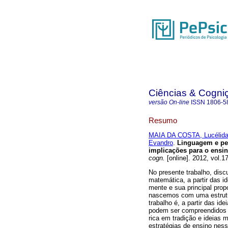
Ciências & Cogni
versão On-line
ISSN
1806-5
Resumo
MAIA DA COSTA, Lucélida
Evandro
.
Linguagem e p
implicações para o ensi
cogn.
[online]. 2012, vol.1
No presente trabalho, disc
matemática, a partir das i
mente e sua principal prop
nascemos com uma estrutur
trabalho é, a partir das id
podem ser compreendidos 
rica em tradição e ideias
estratégias de ensino ness