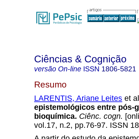
Ciências & Cognição
versão On-line
ISSN
1806-5821
Resumo
LARENTIS, Ariane Leites
et al
epistemológicos entre pós-
bioquímica
.
Ciênc. cogn.
[onl
vol.17, n.2, pp.76-97. ISSN 1
A partir do estudo da epistem