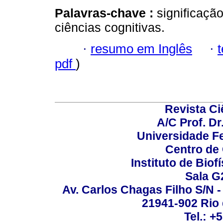
Palavras-chave :
significaçã
ciências cognitivas.
·
resumo em Inglês
·
pdf
)
Revista C
A/C Prof. Dr
Universidade Fe
Centro de
Instituto de Biof
Sala G
Av. Carlos Chagas Filho S/N -
21941-902 Rio d
Tel.: +