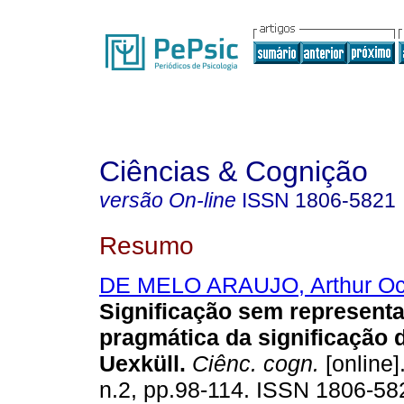
Ciências & Cognição
versão On-line
ISSN
1806-5821
Resumo
DE MELO ARAUJO, Arthur Oc
Significação sem represent
pragmática da significação 
Uexküll
.
Ciênc. cogn.
[online]
n.2, pp.98-114. ISSN 1806-58