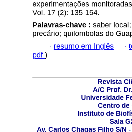
experimentações monitoradas 
Vol. 17 (2): 135-154.
Palavras-chave :
saber local
precário; quilombolas do Gua
·
resumo em Inglês
·
pdf
)
Revista C
A/C Prof. Dr
Universidade Fe
Centro de
Instituto de Biof
Sala G
Av. Carlos Chagas Filho S/N -