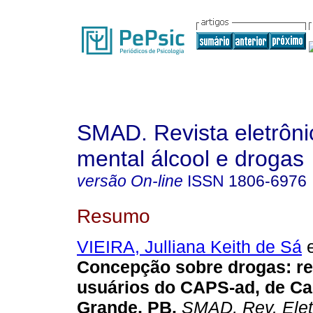
SMAD. Revista eletrôn
mental álcool e drogas
versão On-line
ISSN
1806-6976
Resumo
VIEIRA, Julliana Keith de Sá
e
Concepção sobre drogas
:
r
usuários do CAPS-ad, de C
Grande, PB
.
SMAD, Rev. Elet