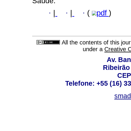
Saúde.
·
|
·
|
·
(
pdf
)
All the contents of this jo
under a
Creative 
Av. Ban
Ribeirão 
CEP
Telefone: +55 (16) 3
smad