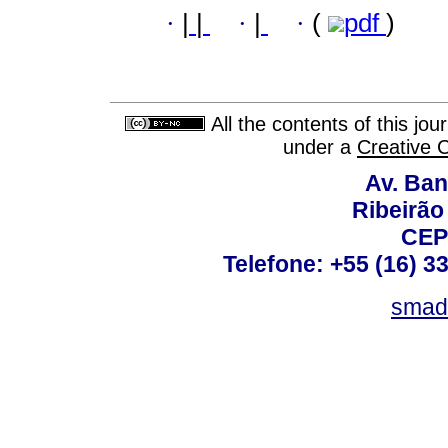
·
|
|
·
|
·
(
pdf
)
All the contents of this jo
under a
Creative 
Av. Ban
Ribeirão 
CEP
Telefone: +55 (16) 3
smad