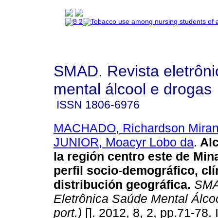
SMAD. Revista eletrôn
mental álcool e drogas
ISSN
1806-6976
MACHADO, Richardson Mira
JUNIOR, Moacyr Lobo da
.
Al
la región centro este de Min
perfil socio-demográfico, clí
distribución geográfica
.
SMA
Eletrônica Saúde Mental Álcoo
port.)
[]. 2012, 8, 2, pp.71-78