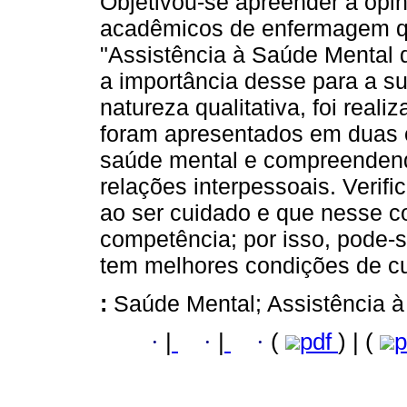
Objetivou-se apreender a opi
acadêmicos de enfermagem qu
"Assistência à Saúde Mental
a importância desse para a su
natureza qualitativa, foi rea
foram apresentados em duas c
saúde mental e compreendendo
relações interpessoais. Verif
ao ser cuidado e que nesse c
competência; por isso, pode-
tem melhores condições de cu
:
Saúde Mental; Assistência 
·
|
·
|
·
(
pdf
) | (
p