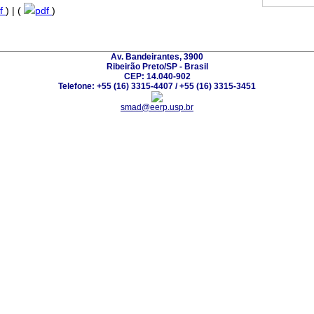
f
) | (
pdf
)
Av. Bandeirantes, 3900
Ribeirão Preto/SP - Brasil
CEP: 14.040-902
Telefone: +55 (16) 3315-4407 / +55 (16) 3315-3451
smad@eerp.usp.br