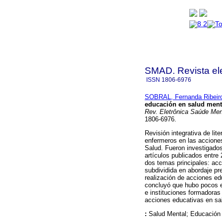
SMAD. Revista ele
ISSN
1806-6976
SOBRAL, Fernanda Ribeir
educación en salud menta
Rev. Eletrônica Saúde Ment
1806-6976.
Revisión integrativa de lit
enfermeros en las acciones
Salud. Fueron investigad
artículos publicados entre
dos temas principales: acc
subdividida en abordaje pre
realización de acciones ed
concluyó que hubo pocos e
e instituciones formadoras 
acciones educativas en sal
:
Salud Mental; Educación 