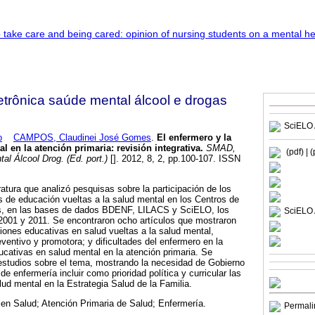
trônica saúde mental álcool e drogas
SciELO 
o
CAMPOS, Claudinei José Gomes
.
El enfermero y la
l en la atención primaria
:
revisión integrativa
.
SMAD,
(pdf)
| 
al Álcool Drog. (Ed. port.)
[]. 2012, 8, 2, pp.100-107. ISSN
eratura que analizó pesquisas sobre la participación de los
 de educación vueltas a la salud mental en los Centros de
os, en las bases de dados BDENF, LILACS y SciELO, los
SciELO 
 2001 y 2011. Se encontraron ocho artículos que mostraron
iones educativas en salud vueltas a la salud mental,
ventivo y promotora; y dificultades del enfermero en la
ucativas en salud mental en la atención primaria. Se
studios sobre el tema, mostrando la necesidad de Gobierno
de enfermería incluir como prioridad política y curricular las
ud mental en la Estrategia Salud de la Familia.
en Salud; Atención Primaria de Salud; Enfermería.
Permali