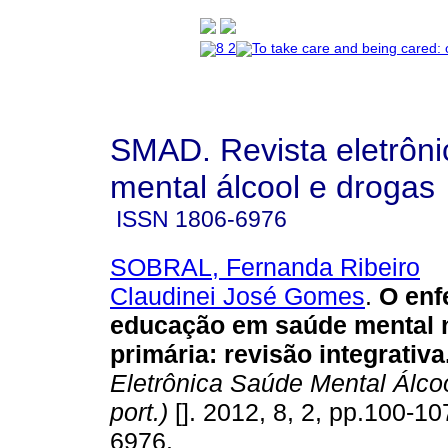
SMAD. Revista eletrôn
mental álcool e drogas
ISSN
1806-6976
SOBRAL, Fernanda Ribeiro
Claudinei José Gomes
.
O enf
educação em saúde mental 
primária
:
revisão integrativa
Eletrônica Saúde Mental Álcoo
port.)
[]. 2012, 8, 2, pp.100-1
6976.