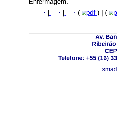
Enfermagem.
·
|
·
|
·
(
pdf
) | (
p
Av. Ban
Ribeirão 
CEP
Telefone: +55 (16) 3
smad