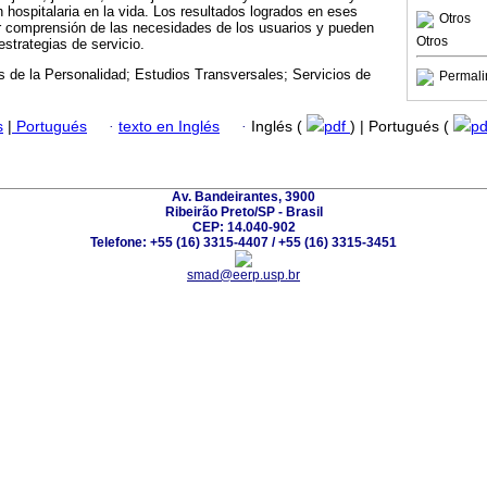
 hospitalaria en la vida. Los resultados logrados en eses
Otros
r comprensión de las necesidades de los usuarios y pueden
Otros
 estrategias de servicio.
s de la Personalidad; Estudios Transversales; Servicios de
Permali
s
|
Portugués
·
texto en Inglés
·
Inglés (
pdf
) | Portugués (
p
Av. Bandeirantes, 3900
Ribeirão Preto/SP - Brasil
CEP: 14.040-902
Telefone: +55 (16) 3315-4407 / +55 (16) 3315-3451
smad@eerp.usp.br