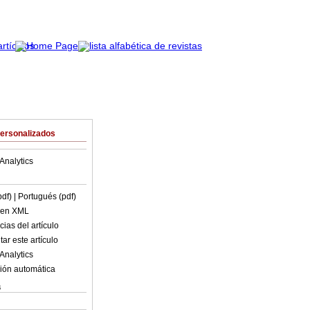
Personalizados
Analytics
pdf)
| Portugués (pdf)
o en XML
ias del artículo
ar este artículo
Analytics
ión automática
s