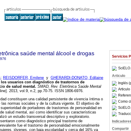
trônica saúde mental álcool e drogas
Servicios 
6976
SciELO 
Articulo
s
;
REISDORFER, Emilene
y
GHERARDI-DONATO, Edilaine
e los usuarios con diagnóstico de trastornos de
Inglés (
cio de salud mental
.
SMAD, Rev. Eletrônica Saúde Mental
Articul
line]. 2013, vol.9, n.2, pp.70-75. ISSN 1806-6976.
Referenc
idad constituyen una calidad persistente de vivencia íntima o
Como cit
las normas sociales y de la cultura vigente. El objetivo de
SciELO 
la superioridad de portadores de trastornos de personalidad en
de salud mental, así como identificar sus características
Traducc
izó un estudio transversal descriptivo y exploratorio.
ntaron como diagnóstico principal trastorno de
Indicadore
prevalente fue el trastorno de personalidad emocionalmente
Compartir
 mujeres, jóvenes, con baja escolaridad y cerca del 16% ya