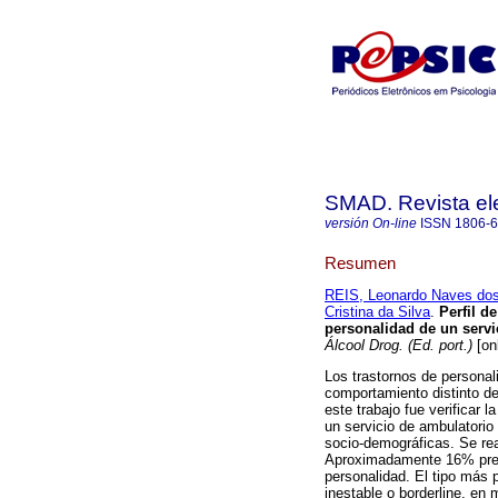
SMAD. Revista ele
versión On-line
ISSN
1806-
Resumen
REIS, Leonardo Naves do
Cristina da Silva
.
Perfil d
personalidad de un servi
Álcool Drog. (Ed. port.)
[on
Los trastornos de personal
comportamiento distinto de 
este trabajo fue verificar 
un servicio de ambulatorio 
socio-demográficas. Se real
Aproximadamente 16% prese
personalidad. El tipo más 
inestable o borderline, en