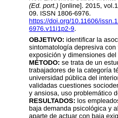
(Ed. port.)
[online]. 2015, vol.1
09. ISSN 1806-6976.
https://doi.org/10.11606/issn.
6976.v11i1p2-9
.
OBJETIVO:
identificar la aso
sintomatología depresiva con
exposición y dimensiones del
MÉTODO:
se trata de un estu
trabajadores de la categoría t
universidad pública del inter
validadas cuestiones sociode
y ansiosa, uso problemático de
RESULTADOS:
los empleados
baja demanda psicológica y alt
aparte de actuar con baja exi