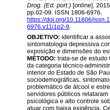
Drog. (Ed. port.)
[online]. 2015,
pp.02-09. ISSN 1806-6976.
https://doi.org/10.11606/issn.
6976.v11i1p2-9
.
OBJETIVO:
identificar a ass
sintomatologia depressiva co
exposição e dimensões do es
MÉTODO:
trata-se de estudo
da categoria técnico-administ
interior do Estado de São Pa
sociodemográficas, sintomato
problemático de álcool e estr
servidores públicos relatara
psicológica e alto controle s
atuar com baixa exigência. C