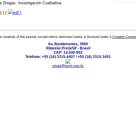
 Drogas; Investigación Cualitativa.
) | (
pdf
)
the contents of this journal, except where otherwise noted, is licensed under a
Creative Common
Av. Bandeirantes, 3900
Ribeirão Preto/SP - Brasil
CEP: 14.040-902
Telefone: +55 (16) 3315-4407 / +55 (16) 3315-3451
smad@eerp.usp.br