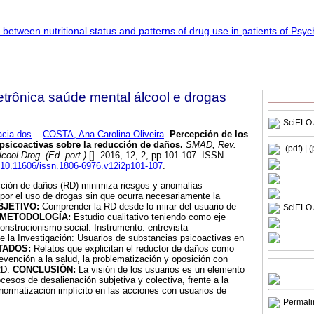
trônica saúde mental álcool e drogas
SciELO 
cia dos
COSTA, Ana Carolina Oliveira
.
Percepción de los
psicoactivas sobre la reducción de daños
.
SMAD, Rev.
(pdf)
| 
cool Drog. (Ed. port.)
[]. 2016, 12, 2, pp.101-107. ISSN
g/10.11606/issn.1806-6976.v12i2p101-107
.
ción de daños (RD) minimiza riesgos y anomalías
por el uso de drogas sin que ocurra necesariamente la
BJETIVO:
Comprender la RD desde lo mirar del usuario de
SciELO 
METODOLOGÍA:
Estudio cualitativo teniendo como eje
construcionismo social. Instrumento: entrevista
e la Investigación: Usuarios de substancias psicoactivas en
TADOS:
Relatos que explicitan el reductor de daños como
evención a la salud, la problematización y oposición con
RD.
CONCLUSIÓN:
La visión de los usuarios es un elemento
cesos de desalienación subjetiva y colectiva, frente a la
ormatización implícito en las acciones con usuarios de
Permali