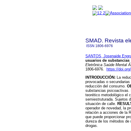
SMAD. Revista ele
ISSN
1806-6976
SANTOS, Josenaide Engra
usuarios de substancias 
Eletrônica Saúde Mental Ál
1806-6976.
https://doi.or
INTRODUCCIÓN:
La reduc
provocadas o secundarias 
reducción del consumo.
O
substancias psicoactivas.
teorético metodológico el 
semiestruturada. Sujetos d
situación de calle.
RESUL
operador de novedad, la pr
relación a acciones de la 
que puede proporcionar pro
dureza de los métodos de n
drogas.