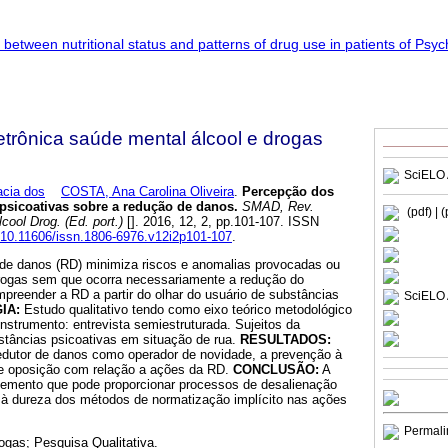
trônica saúde mental álcool e drogas
SciELO 
cia dos
COSTA, Ana Carolina Oliveira
.
Percepção dos
psicoativas sobre a redução de danos
.
SMAD, Rev.
(pdf)
| 
cool Drog. (Ed. port.)
[]. 2016, 12, 2, pp.101-107. ISSN
g/10.11606/issn.1806-6976.v12i2p101-107
.
de danos (RD) minimiza riscos e anomalias provocadas ou
rogas sem que ocorra necessariamente a redução do
reender a RD a partir do olhar do usuário de substâncias
SciELO 
IA:
Estudo qualitativo tendo como eixo teórico metodológico
Instrumento: entrevista semiestruturada. Sujeitos da
stâncias psicoativas em situação de rua.
RESULTADOS:
redutor de danos como operador de novidade, a prevenção à
 e oposição com relação a ações da RD.
CONCLUSÃO:
A
lemento que pode proporcionar processos de desalienação
te à dureza dos métodos de normatização implícito nas ações
Permali
ogas; Pesquisa Qualitativa.