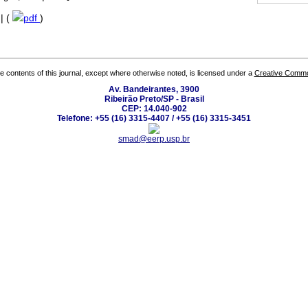
 | (
pdf
)
the contents of this journal, except where otherwise noted, is licensed under a
Creative Common
Av. Bandeirantes, 3900
Ribeirão Preto/SP - Brasil
CEP: 14.040-902
Telefone: +55 (16) 3315-4407 / +55 (16) 3315-3451
smad@eerp.usp.br