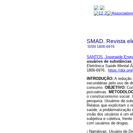
SMAD. Revista ele
ISSN
1806-6976
SANTOS, Josenaide Engra
usuários de substâncias 
Eletrônica Saúde Mental Ál
1806-6976.
https://doi.or
INTRODUÇÃO:
A redução 
secundárias pelo uso de d
consumo.
OBJETIVO:
Comp
psicoativas.
METODOLOG
o construcionismo social. 
pesquisa: Usuários de sub
Relatos que explicitam o 
saúde, a problematização
visão dos usuários é um e
subjetiva e coletiva, fren
com usuários de drogas.
:
Narrativas; Usuário de Dr