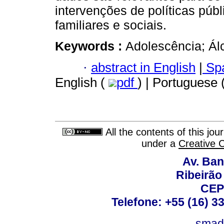
intervenções de políticas púb
familiares e sociais.
Keywords :
Adolescência; Álc
·
abstract in English
|
Spa
English (
pdf
) | Portuguese 
All the contents of this jo
under a
Creative 
Av. Ban
Ribeirão 
CEP
Telefone: +55 (16) 3
smad